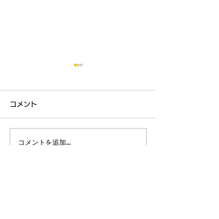
7月の予定(6/25更新)
5(日) 師範講習会 12:00～
コメント
13:00 池上道場
「天地投げ、天風」 19(日)
毎日稽古中です
～ 少年部・中学部審査
コメントを追加…
＊稽古時に審査を行
います。 23(木)～25(土) 少
年部合宿 埼玉県秩父
市「宮本の湯」
26(日) 昇級、昇段審査
​池上道場
12:00～ ＊池上金曜
Tel:
03-3751-5812
Email:
info-ikegami@shohokai.com
午前の武器法 3：居合、