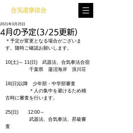
合気道掌法会
2021年3月25日
4月の予定(3/25更新）
＊予定が変更となる場合がございま
す。随時ご確認お願いします。
10(
土
)～ 11(
日
)　武器法、合気拳法合宿
　　　　　千葉県　蓮沼海岸　浪川荘
18(
日
)以降　少年部・中学部審査
　　　　　＊人の集中を避けるため稽
古時に審査を行います。
25(
日
)　　12:00～
　　　　　武器法、合気拳法、昇級審
査