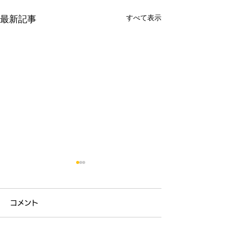
すべて表示
最新記事
7月の予定(6/25更新)
5(日) 師範講習会 12:00～
コメント
13:00 池上道場
「天地投げ、天風」 19(日)