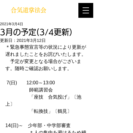
合気道掌法会
2021年3月4日
3月の予定(3/4更新）
更新日：
2021年3月12日
＊緊急事態宣言等の状況により更新が
遅れましたことをお詫びいたします。
　予定が変更となる場合がございま
す。随時ご確認お願いします。
 7(
日
)　　12:00～13:00
　　　　　師範講習会
　　　　　「座技　合気投げ」〔池
上〕
　　　　　「転換技」〔鶴見〕
14(
日
)～　少年部・中学部審査
　　　　　＊人の集中を避けるため稽