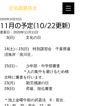
合気道掌法会
2020年10月22日
11月の予定(10/22更新）
更新日：
2020年11月11日
  3(
日
)　　　
文化の日
14(
土
)～15(
日
)　特別講習会　千葉県蓮
沼海岸「浪川荘」
15(
日
)～　　少年部・中学部審査
　　　　　＊人の集中を避けるため稽
古時に審査を行います。
23(
月
)
　　　勤労感謝の日
29(
日
)
　　　昇級、段位審査
＊池上金曜午前の武器法　6：居合、
13：杖、20：居合、27：杖