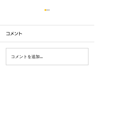
7月の予定(6/25更新)
5(日) 師範講習会 12:00～
コメント
13:00 池上道場
「天地投げ、天風」 19(日)
毎日稽古中です
～ 少年部・中学部審査
コメントを追加…
＊稽古時に審査を行
います。 23(木)～25(土) 少
年部合宿 埼玉県秩父
市「宮本の湯」
26(日) 昇級、昇段審査
​池上道場
12:00～ ＊池上金曜
Tel:
03-3751-5812
Email:
info-ikegami@shohokai.com
午前の武器法 3：居合、
10：杖、17：居合、24：
杖、31：居合 ＊各道場土曜
​鶴見道場
の武道体操 4：合気、1
Tel:
045-504-7723
Email:
info-tsurumi@shohokai.com