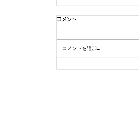
8月の予定(7/28更新)
コメント
11(火) 山の日 9(日)～ 少年
部・中学部審査 ＊稽古
時に審査を行います。 13(木)～
コメントを追加…
17(月) 道場夏休み 21(金)～
23(日) 一般部・中学部合宿
千葉県岩井海岸「里見
館」 30(日) 昇級、武
器法、合気拳法審査 12:00～
＊池上金曜午前の武器
​池上道場
法 7：杖、21：居合、28：杖
Tel:
03-3751-5812
Email:
info-ikegami@shohokai.c
＊各道場土曜の武道体操 1：合
気、8：居合、22：拳法、29：総
合 時